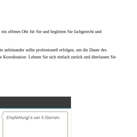
 ein offenes Ohr für Sie und begleiten Sie fachgerecht und
ufeinander sollte professionell erfolgen, um die Dauer des
Koordination. Lehnen Sie sich einfach zurück und überlassen Sie
Empfehlung! Zeitnahes
Feedback, kompetente und
zuverlässige Kommunikation.
Sehr zuverlässige und
freundliche Mitarbeiter, die ein