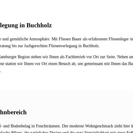
rlegung in Buchholz
nd gemütliche Atmosphäre. Mit Fliesen Bauer als erfahrenem Fliesenleger in B
eratung bis zur fachgerechten Fliesenverlegung in Buchholz.
amburger Region stehen wir Ihnen als Fachbetrieb vor Ort zur Seite. Neben uns
erne statten wir Ihnen vor Ort einen Besuch ab, um gemeinsam mit Ihnen das B
.
ohnbereich
nd- und Bodenbelag in Feuchträumen. Der moderne Wohngeschmack zieht hier k
che Pflege, ihr natürliches Design und die gute Verträglichkeit mit einer Fu