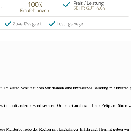
100%
Preis / Leistung
SEHR GUT (4,64)
en
Empfehlungen
08.07.2026
Zuverlässigkeit
Lösungswege
kt. Im ersten Schritt führen wir deshalb eine umfassende Beratung mit unsere
eration mit anderen Handwerkern. Orientiert an diesem fixen Zeitplan führen wi
itere Meisterbetriebe der Region mit langjähriger Erfahrung. Hiermit geben wir