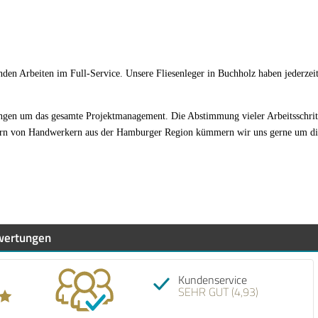
den Arbeiten im Full-Service. Unsere Fliesenleger in Buchholz haben jederzeit
n um das gesamte Projektmanagement. Die Abstimmung vieler Arbeitsschritte a
nern von Handwerkern aus der Hamburger Region kümmern wir uns gerne um die 
wertungen
Empfehlung! 4 von 5 Sternen.
Kundenservice
SEHR GUT (4,93)