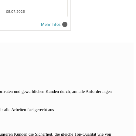
sehr gutes Ergebnis
sichergestellt haben. Wir
21.04.2026
würden Fa. Bauer jederzeit
wieder beauftragen.
Mehr Infos
n privaten und gewerblichen Kunden durch, am alle Anforderungen
r alle Arbeiten fachgerecht aus.
 unseren Kunden die Sicherheit, die gleiche Top-Qualität wie von