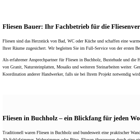
Fliesen Bauer: Ihr Fachbetrieb für die Fliesenve
Fliesen sind das Herzstück von Bad, WC oder Küche und schaffen eine warme u
Ihrer Räume zugesichert. Wir begleiten Sie im Full-Service von der ersten B
Als erfahrener Ansprechpartner für Fliesen in Buchholz, Buxtehude und die H
von Granit, Natursteinplatten, Mosaiks und weiteren Steinarbeiten weiter. G
Koordination anderer Handwerker, falls sie bei Ihrem Projekt notwendig wird
Fliesen in Buchholz – ein Blickfang für jeden W
Traditionell waren Fliesen in Buchholz und bundesweit eine praktischer Wa
Ab Schlafzimmer, Wohnzimmer oder Büro, Fliesen überzeugen durch eine einfa